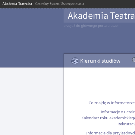
Akademia Teatralna
- Centralny System Uwierzytelniania
przejdź do głównego portalu uczelni
Kierunki studiów
Co znajdę w Informatorze
Informacje o uczeln
Kalendarz roku akademickieg
Rekrutacj
Informacje dla przyjezdnyc