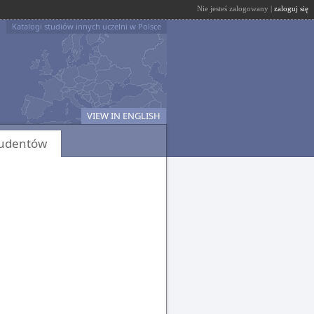
Nie jesteś zalogowany |
zaloguj się
Katalogi studiów innych uczelni w Polsce
VIEW IN ENGLISH
tudentów