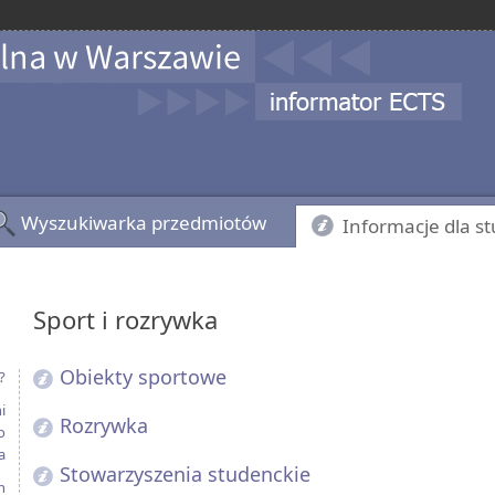
Wyszukiwarka przedmiotów
Informacje dla s
Sport i rozrywka
Obiekty sportowe
?
i
Rozrywka
o
a
Stowarzyszenia studenckie
h