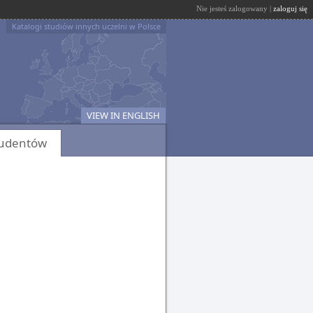
Nie jesteś zalogowany |
zaloguj się
Katalogi studiów innych uczelni w Polsce
VIEW IN ENGLISH
tudentów