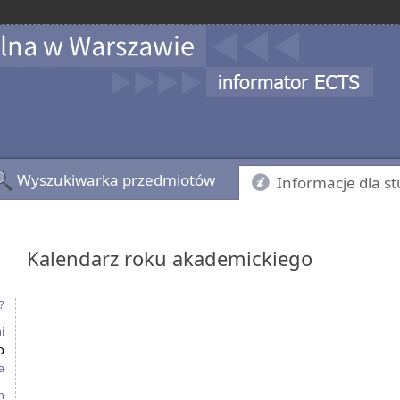
Wyszukiwarka przedmiotów
Informacje dla s
Kalendarz roku akademickiego
?
i
o
a
h