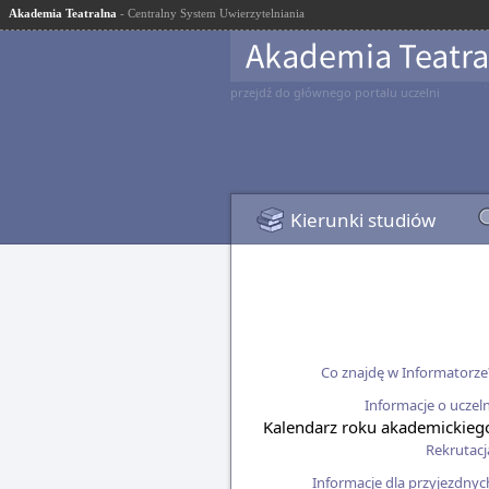
Akademia Teatralna
- Centralny System Uwierzytelniania
przejdź do głównego portalu uczelni
Kierunki studiów
Co znajdę w Informatorze
Informacje o uczeln
Kalendarz roku akademickieg
Rekrutacj
Informacje dla przyjezdnyc