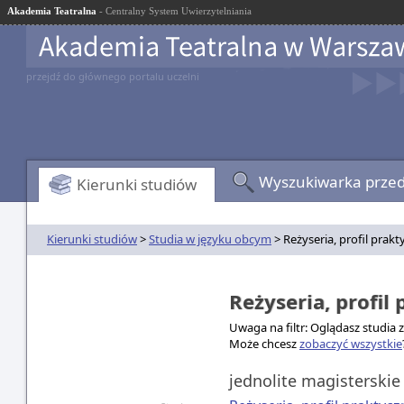
Akademia Teatralna
- Centralny System Uwierzytelniania
przejdź do głównego portalu uczelni
Wyszukiwarka prze
Kierunki studiów
Kierunki studiów
>
Studia w języku obcym
> Reżyseria, profil prakt
Reżyseria, profil
Uwaga na filtr: Oglądasz studia 
Może chcesz
zobaczyć wszystkie
jednolite magisterskie