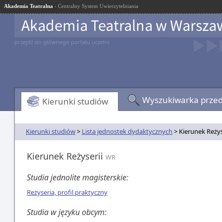
Akademia Teatralna
- Centralny System Uwierzytelniania
przejdź do głównego portalu uczelni
Wyszukiwarka prze
Kierunki studiów
Kierunki studiów
>
Lista jednostek dydaktycznych
> Kierunek Reżys
Kierunek Reżyserii
WR
Studia jednolite magisterskie:
Reżyseria, profil praktyczny
Studia w języku obcym: