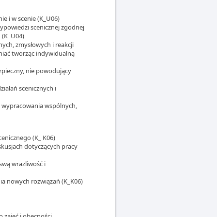
e i w scenie (K_U06)
wypowiedzi scenicznej zgodnej
 (K_U04)
ych, zmysłowych i reakcji
eniać tworząc indywidualną
zpieczny, nie powodujący
iałań scenicznych i
ie wypracowania wspólnych,
enicznego (K_ K06)
skusjach dotyczących pracy
swą wrażliwość i
nia nowych rozwiązań (K_K06)
 zajęć i obecności