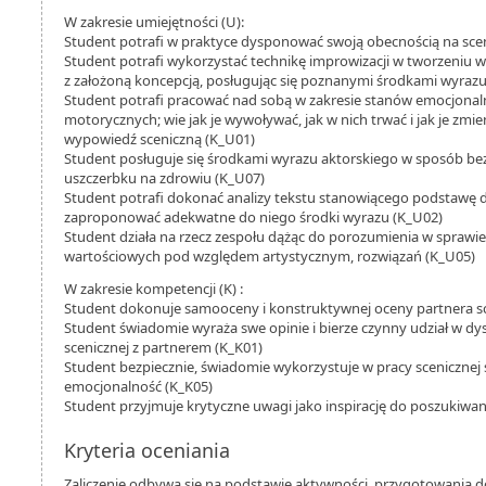
W zakresie umiejętności (U):
Student potrafi w praktyce dysponować swoją obecnością na sceni
Student potrafi wykorzystać technikę improwizacji w tworzeniu 
z założoną koncepcją, posługując się poznanymi środkami wyrazu
Student potrafi pracować nad sobą w zakresie stanów emocjonaln
motorycznych; wie jak je wywoływać, jak w nich trwać i jak je zmi
wypowiedź sceniczną (K_U01)
Student posługuje się środkami wyrazu aktorskiego w sposób be
uszczerbku na zdrowiu (K_U07)
Student potrafi dokonać analizy tekstu stanowiącego podstawę dz
zaproponować adekwatne do niego środki wyrazu (K_U02)
Student działa na rzecz zespołu dążąc do porozumienia w spraw
wartościowych pod względem artystycznym, rozwiązań (K_U05)
W zakresie kompetencji (K) :
Student dokonuje samooceny i konstruktywnej oceny partnera sc
Student świadomie wyraża swe opinie i bierze czynny udział w dy
scenicznej z partnerem (K_K01)
Student bezpiecznie, świadomie wykorzystuje w pracy scenicznej 
emocjonalność (K_K05)
Student przyjmuje krytyczne uwagi jako inspirację do poszukiwa
Kryteria oceniania
Zaliczenie odbywa się na podstawie aktywności, przygotowania do