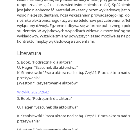
(dopuszczalne są 2 nieusprawiedliwione nieobecności). Spóźnien
jest jako nieobecność. Materiał wskazany przez wykładowcę jest 
wspólnie ze studentami. Poza wskazaniem prowadzącego (np. dot
nośnika elektronicznego) używanie telefonów jest zabronione. T
wyłączony dźwięk. Egzamin odbywa się w formie publicznego pok
studentów. W wyjątkowych wypadkach widownia może być ogran
wykładowcy. Wszelkie zmiany powyższych zasad możliwe są na 
kontraktu między wykładowcą a studentami.
Literatura
S. Book, "Podręcznik dla aktora"
U. Hagen "Szacunek dla aktorstwa"
K. Stanisławski "Praca aktora nad sobą. Część I. Praca aktora na
przeżywania"
J.Weston " Reżyserowanie aktorów"
W cyklu 2025/26-L:
S. Book, "Podręcznik dla aktora"
U. Hagen "Szacunek dla aktorstwa"
K. Stanisławski "Praca aktora nad sobą. Część I. Praca aktora na
przeżywania"
J.Weston " Reżyserowanie aktorów"