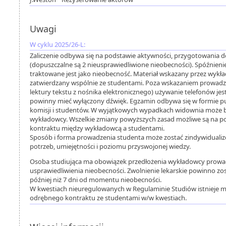
Uwagi
W cyklu 2025/26-L:
Zaliczenie odbywa się na podstawie aktywności, przygotowania do
(dopuszczalne są 2 nieusprawiedliwione nieobecności). Spóźnieni
traktowane jest jako nieobecność. Materiał wskazany przez wykł
zatwierdzany wspólnie ze studentami. Poza wskazaniem prowad
lektury tekstu z nośnika elektronicznego) używanie telefonów jes
powinny mieć wyłączony dźwięk. Egzamin odbywa się w formie 
komisji i studentów. W wyjątkowych wypadkach widownia może 
wykładowcy. Wszelkie zmiany powyższych zasad możliwe są na 
kontraktu między wykładowcą a studentami.
Sposób i forma prowadzenia studenta może zostać zindywidualiz
potrzeb, umiejętności i poziomu przyswojonej wiedzy.
Osoba studiująca ma obowiązek przedłożenia wykładowcy prowa
usprawiedliwienia nieobecności. Zwolnienie lekarskie powinno zo
później niż 7 dni od momentu nieobecności.
W kwestiach nieuregulowanych w Regulaminie Studiów istnieje m
odrębnego kontraktu ze studentami w/w kwestiach.