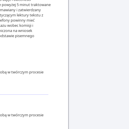
ie powyżej 5 minut traktowane
omawiany i zatwierdzany
yczącym lektury tekstu z
elefony powinny mieć
azu wobec komisji i
iczona na wniosek
podstawie pisemnego
d sobą w twórczym procesie
d sobą w twórczym procesie