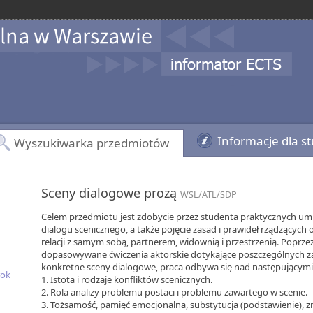
Informacje dla s
Wyszukiwarka przedmiotów
Sceny dialogowe prozą
WSL/ATL/SDP
Celem przedmiotu jest zdobycie przez studenta praktycznych um
dialogu scenicznego, a także pojęcie zasad i prawideł rządzących
relacji z samym sobą, partnerem, widownią i przestrzenią. Poprze
dopasowywane ćwiczenia aktorskie dotykające poszczególnych z
konkretne sceny dialogowe, praca odbywa się nad następującymi
rok
1. Istota i rodzaje konfliktów scenicznych.
2. Rola analizy problemu postaci i problemu zawartego w scenie.
3. Tożsamość, pamięć emocjonalna, substytucja (podstawienie), zm