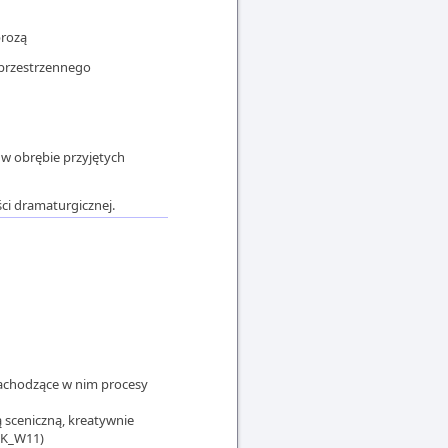
prozą
 przestrzennego
 w obrębie przyjętych
ci dramaturgicznej.
 zachodzące w nim procesy
 sceniczną, kreatywnie
 (K_W11)