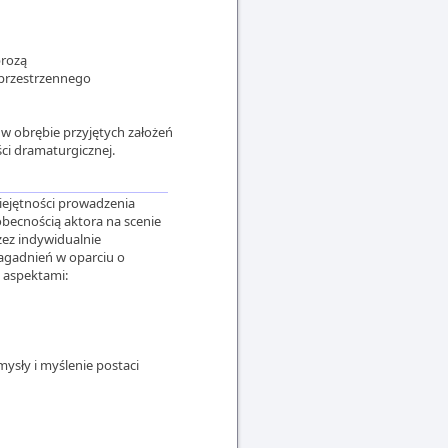
prozą
 przestrzennego
 w obrębie przyjętych założeń
ci dramaturgicznej.
iejętności prowadzenia
obecnością aktora na scenie
zez indywidualnie
agadnień w oparciu o
 aspektami:
ysły i myślenie postaci