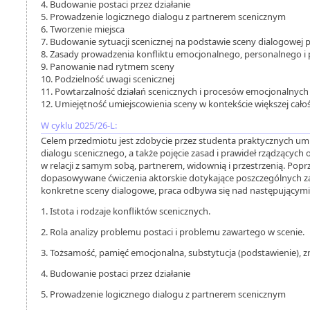
4. Budowanie postaci przez działanie
5. Prowadzenie logicznego dialogu z partnerem scenicznym
6. Tworzenie miejsca
7. Budowanie sytuacji scenicznej na podstawie sceny dialogowej 
8. Zasady prowadzenia konfliktu emocjonalnego, personalnego i
9. Panowanie nad rytmem sceny
10. Podzielność uwagi scenicznej
11. Powtarzalność działań scenicznych i procesów emocjonalnych
12. Umiejętność umiejscowienia sceny w kontekście większej całoś
W cyklu 2025/26-L:
Celem przedmiotu jest zdobycie przez studenta praktycznych um
dialogu scenicznego, a także pojęcie zasad i prawideł rządzących 
w relacji z samym sobą, partnerem, widownią i przestrzenią. Popr
dopasowywane ćwiczenia aktorskie dotykające poszczególnych z
konkretne sceny dialogowe, praca odbywa się nad następującymi
1. Istota i rodzaje konfliktów scenicznych.
2. Rola analizy problemu postaci i problemu zawartego w scenie.
3. Tożsamość, pamięć emocjonalna, substytucja (podstawienie), zm
4. Budowanie postaci przez działanie
5. Prowadzenie logicznego dialogu z partnerem scenicznym