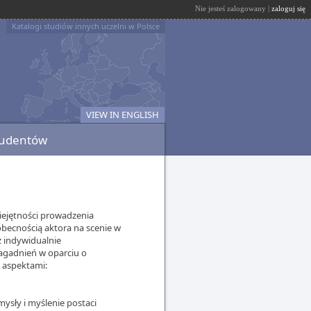
Nie jesteś zalogowany |
zaloguj się
Katalogi studiów innych uczelni w Polsce
VIEW IN ENGLISH
tudentów
iejętności prowadzenia
 obecnością aktora na scenie w
z indywidualnie
agadnień w oparciu o
 aspektami:
ysły i myślenie postaci