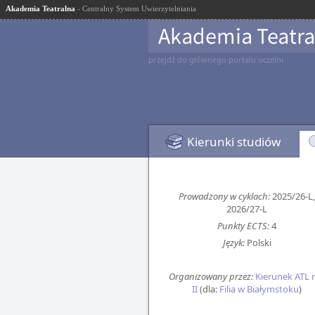
Akademia Teatralna
- Centralny System Uwierzytelniania
przejdź do głównego portalu uczelni
Kierunki studiów
Prowadzony w cyklach:
2025/26-L,
2026/27-L
Punkty ECTS:
4
Język:
Polski
Organizowany przez:
Kierunek ATL 
II
(dla:
Filia w Białymstoku
)