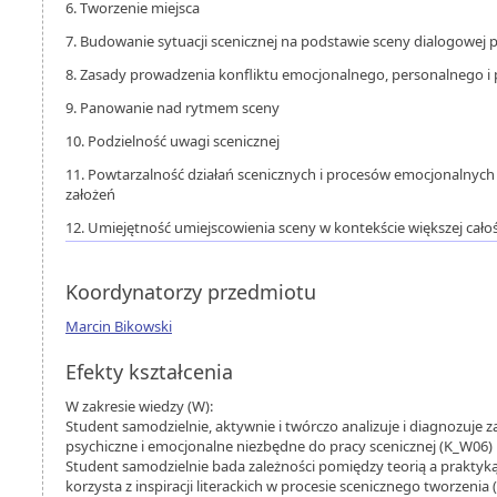
6. Tworzenie miejsca
7. Budowanie sytuacji scenicznej na podstawie sceny dialogowej 
8. Zasady prowadzenia konfliktu emocjonalnego, personalnego i
9. Panowanie nad rytmem sceny
10. Podzielność uwagi scenicznej
11. Powtarzalność działań scenicznych i procesów emocjonalnych
założeń
12. Umiejętność umiejscowienia sceny w kontekście większej całoś
Koordynatorzy przedmiotu
Marcin Bikowski
Efekty kształcenia
W zakresie wiedzy (W):
Student samodzielnie, aktywnie i twórczo analizuje i diagnozuje
psychiczne i emocjonalne niezbędne do pracy scenicznej (K_W06)
Student samodzielnie bada zależności pomiędzy teorią a praktyką
korzysta z inspiracji literackich w procesie scenicznego tworzenia