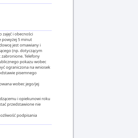
 zajęć i obecności
e powyżej 5 minut
adowcę jest omawiany i
zącego (np. dotyczącym
t zabronione. Telefony
publicznego pokazu wobec
być ograniczona na wniosek
podstawie pisemnego
owana wobec jego/jej
dzącemu i opiekunowi roku
stać przedstawione nie
ożliwość podpisania